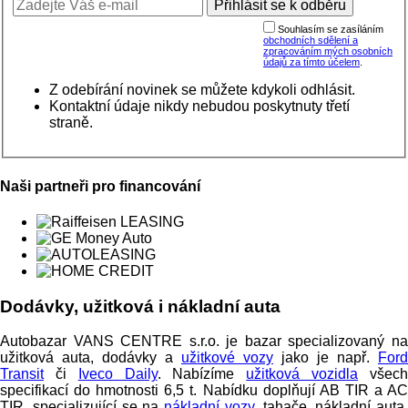
Souhlasím se zasíláním
obchodních sdělení a
zpracováním mých osobních
údajů za tímto účelem
.
Z odebírání novinek se můžete kdykoli odhlásit.
Kontaktní údaje nikdy nebudou poskytnuty třetí
straně.
Naši partneři pro financování
Dodávky, užitková i nákladní auta
Autobazar VANS CENTRE s.r.o. je bazar specializovaný na
užitková auta, dodávky a
užitkové vozy
jako je např.
Ford
Transit
či
Iveco Daily
. Nabízíme
užitková vozidla
všec
specifikací do hmotnosti 6,5 t. Nabídku doplňují AB TIR a AC
TIR, specializující se na
nákladní vozy
, tahače, nákladní auta,