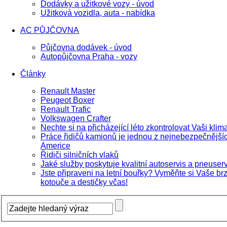
Dodávky a užitkové vozy - úvod
Užitková vozidla, auta - nabídka
AC PŮJČOVNA
Půjčovna dodávek - úvod
Autopůjčovna Praha - vozy
Články
Renault Master
Peugeot Boxer
Renault Trafic
Volkswagen Crafter
Nechte si na přicházející léto zkontrolovat Vaši klima
Práce řidičů kamionů je jednou z nejnebezpečnější
Americe
Řidiči silničních vlaků
Jaké služby poskytuje kvalitní autoservis a pneuser
Jste připraveni na letní bouřky? Vyměňte si Vaše br
kotouče a destičky včas!