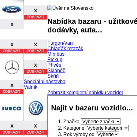
x
Nabídka bazaru - užitkové
x
dodávky, auta...
Furgon/Van
x
x
Chlaďák mrazák
Minibus
Pickup
x
Přívěs
Sklápěč
Skříň
Speciální nástavba
x
Valník
Zobrazit kompletní nabídku vozidel
Najít v bazaru vozidlo...
Značka
x
x
Kategorie
Rok výroby od