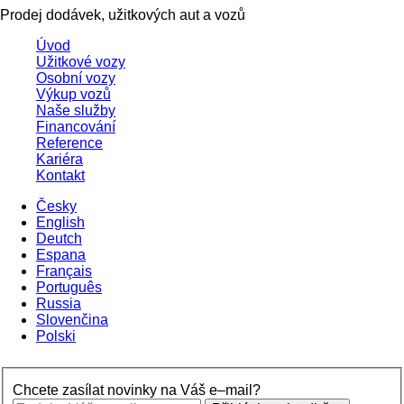
Prodej dodávek, užitkových aut a vozů
Úvod
Užitkové vozy
Osobní vozy
Výkup vozů
Naše služby
Financování
Reference
Kariéra
Kontakt
Česky
English
Deutch
Espana
Français
Português
Russia
Slovenčina
Polski
Chcete zasílat novinky na Váš e–mail?