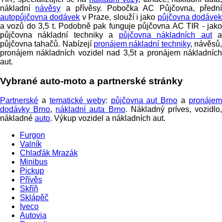
nákladní
návěsy
a přívěsy. Pobočka AC Půjčovna, předn
autopůjčovna dodávek
v Praze, slouží i jako
půjčovna dodávek
a vozů do 3,5 t. Podobně pak funguje půjčovna AC TIR - jako
půjčovna nákladní techniky a
půjčovna nákladních aut
půjčovna tahačů. Nabízejí
pronájem nákladní techniky
, návěsů
pronájem nákladních vozidel nad 3,5t a pronájem nákladních
aut.
Vybrané auto-moto a partnerské stránky
Partnerské
a
tematické weby
:
půjčovna aut Brno
a
pronájem
dodávky Brno
,
nákladní auta Brno
. Nákladný príves, vozidlo
nákladné
auto
. Výkup vozidel a nákladních aut.
Furgon
Valník
Chlaďák Mrazák
Minibus
Pickup
Přívěs
Skříň
Sklápěč
Iveco
Autovia